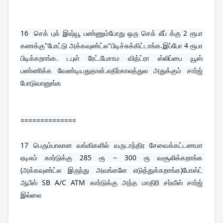
16  
செக் புக் இஷ்யூ பண்ணும்போது ஒரு செக் லீப் க்கு 2 ரூபா 
கணக்கு"போட்டு அக்கவுண்ட்ல"பிடிச்சுக்கிட்டாங்க.இப்போ 4 ரூபா 
பிடிக்கறாங்க. டபுள் ரேட்.பேசாம வித்ட்ரா ஸ்லிப்பை யூஸ் 
பண்ணிக்க வேண்டியதுதான்.எதிர்காலத்துல அதுக்கும் சார்ஜ் 
போடுவானுங்க
==============
17 
பெரும்பாலான வங்கிகளில் வருடாந்திர சேவைக்கட்டணமா 
ஏடிஎம் கார்டுக்கு 285 ரூ − 300 ரூ வசூலிக்கறாங்க 
(அக்கவுண்ட்ல இருந்து அவங்களே எடுத்துக்கறாங்க)போஸ்ட் 
ஆபீஸ் SB A/C ATM கார்டுக்கு அந்த மாதிரி சர்வீஸ் சார்ஜ் 
இல்லை