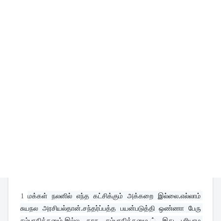
1
மக்கள் நலனில் எந்த கட்சிக்கும் அக்கறை இல்லை.எல்லாம் 
சுயநல அரசியல்தான்.சந்தர்ப்பத்த பயன்படுத்தி ஒண்ணா பேரு 
சம்பாதிக்கனும்,இல்ல காசு சம்பாதிக்கனும.் இது புரியாம 