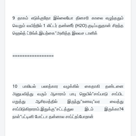
9 
தாகம் எடுக்குதோ இல்லையோ தினசரி காலை எழுந்ததும் 
வெறும் வயிற்றில் 1 லிட்டர் தண்ணீர் (H2O) குடிப்பதுதான் சிறந்த 
ஹெல்த் ட்ரிங்க்.இயற்கை"அளித்த இலவச டானிக்
=================
10 
பாலியல் பலாத்கார வழக்கில் கைதாகி தண்டனை 
அனுபவித்து வரும் ஆசாராம் பாபு ஜெயில்"சாப்பாடு சாப்பிட 
மறுத்து ஆசிரமத்தில் இருந்து"உணவு"வர வைத்து 
சாப்பிடுகிறாராம்.இதுக்கு"சட்டத்துல இடம் இருக்கா?4 
நாள்"பட்டினி போட்டா தன்னால சாப்ட்றப்போறான்