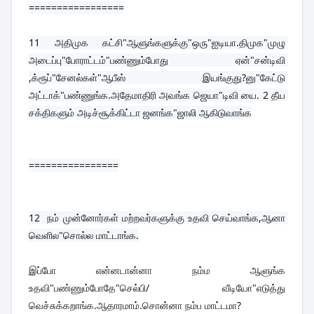
=================
11 
அதிமுக கட்சி"ஆளுங்களுக்கு"ஒரு"ஐடியா.திமுக"முழு 
அடைப்பு"போராட்டம்"பண்ணும்போது ஏன்"சன்டிவி 
,க்ரூப்"சேனல்கள்"ஆபீஸ் இயங்குது?னு"கேட்டு 
அட்டாக்"பண்ணுங்க.அதேமாதிரி அவங்க ஜெயா"டிவி யை. 2 தீய 
சக்திகளும் அடிச்சூக்கிட்டா ஜனங்க"ஜாலி ஆகிடுவாங்க
================
12  
நம் முன்னோர்கள் மற்றவர்களுக்கு உதவி செய்வாங்க,ஆனா 
வெளில"சொல்ல மாட்டாங்க.
இப்போ என்னடான்னா நம்ம ஆளுங்க 
உதவி"பண்ணும்போதே"செல்பி/ வீடியோ"எடுத்து 
வெச்சுக்கறாங்க.ஆதாரமாம்.சொன்னா நம்ப மாட்டமா?