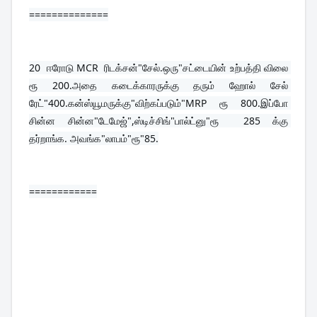
==============
20  
ஈரோடு MCR  ரிடக்சன்"சேல்.ஒரு"சட்டையின் உற்பத்தி விலை 
ரூ 200.அதை கடைக்காரருக்கு தரும் ஹோல் சேல் 
ரேட்"400.கன்ஸ்யூமருக்கு"விற்கப்படும்"MRP ரூ 800.இப்போ 
சின்ன சின்ன"டேமேஜ்",ஸ்டிச்சிங்"பால்ட்னு"ரூ  285 க்கு 
தர்றாங்க. அவங்க"லாபம்"ரூ"85.
============