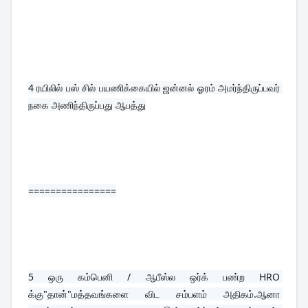
4 
ரயிலில் பஸ் சில் பயணிக்கையில் ஜன்னல் ஓரம் அமர்ந்திருப்பவர் 
நகை அணிந்திருப்பது ஆபத்து
================
5 
ஒரு கம்பெனி / ஆபீஸ்ல ஒர்க் பண்ற HRO 
க்கு"தான்"மத்தவங்களை விட சம்பளம் அதிகம்.ஆனா 