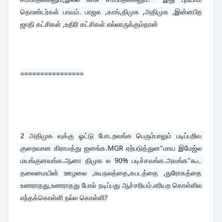
தொண்டர்கள் பாவம். பாஜக ,காங்,திமுக ,அதிமுக ,இன்னபிற 
ஜாதி கட்சிகள் ,உதிரி கட்சிகள் எல்லாருக்கும்தான்
================
2 
அதிமுக வுக்கு ஓட்டு போடறவங்க பெரும்பாலும் படிப்பறிவ 
குறைவான கிராமத்து ஜனங்க.MGR ஏற்படுத்துன"மாய இமேஜ்ல 
மயங்குனவங்க.ஆனா திமுக ல 90% படிச்சவங்க.அவங்க"கூட 
தலைமையின் ஊழலை ,சுயநலத்தை,கபடத்தை ,துரோகத்தை 
உணராதது,உணராதது போல் நடிப்பது ஆச்சரியம்.எரியற கொள்ளில 
எந்தக்கொள்ளி நல்ல கொள்ளி?