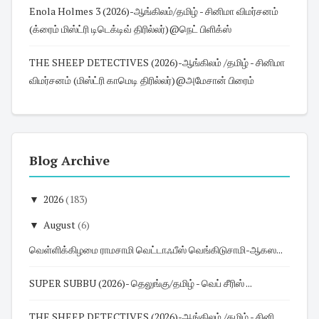
Enola Holmes 3 (2026)-ஆங்கிலம்/தமிழ் - சினிமா விமர்சனம்
(க்ரைம் மிஸ்ட்ரி டிடெக்டிவ் திரில்லர்)@நெட் பிளிக்ஸ்
THE SHEEP DETECTIVES (2026)-ஆங்கிலம் /தமிழ் - சினிமா
விமர்சனம் (மிஸ்ட்ரி காமெடி திரில்லர்)@அமேசான் பிரைம்
Blog Archive
▼
2026
(183)
▼
August
(6)
வெள்ளிக்கிழமை ராமசாமி வெட்டாஃபீஸ் வெங்கிடுசாமி-ஆகஸ...
SUPER SUBBU (2026)- தெலுங்கு/தமிழ் - வெப் சீரிஸ் ...
THE SHEEP DETECTIVES (2026)-ஆங்கிலம் /தமிழ் - சினி...