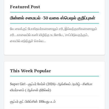
Featured Post
மின்னல் சமையல் -30 வகை ஸ்பெஷல் குறிப்புகள்
வே லைக்குப் போகிறவர்களானாலும் சரி, இல்லத்தரசிகளானாலும்
சரி... காலையில் கண் விழித்த உடனேயே, 'சாப்பிடுவதற்கும்,
கையில் எடுத்துச் செல்வ...
This Week Popular
Super Girl - சூப்பர் கேர்ள் (2026)- ஆங்கிலம் /தமிழ் - சினிமா
விமர்சனம் ( ஆக்சன் திரில்லர்)
சூப்பர் குட் பிலிம்சின் 100வது படம்