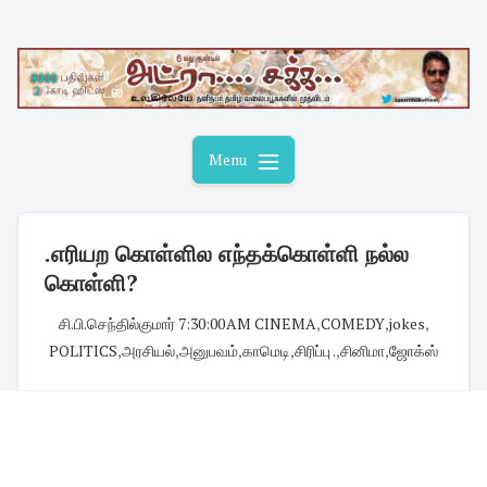
Skip
to
content
Menu
.எரியற கொள்ளில எந்தக்கொள்ளி நல்ல
கொள்ளி?
சி.பி.செந்தில்குமார்
·
7:30:00 AM
·
CINEMA
,
COMEDY
,
jokes
,
POLITICS
,
அரசியல்
,
அனுபவம்
,
காமெடி
,
சிரிப்பு .
,
சினிமா
,
ஜோக்ஸ்