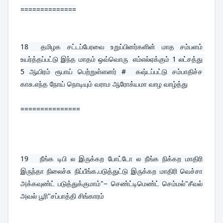
==============
18  
தமிழக சட்டப்பேரவை உறுப்பினர்களின் மாத சம்பளம் 
உயர்த்தப்பட்டு இந்த மாதம் ஒவ்வொரு  எம்எல்ஏக்கும் 1 லட்சத்து 
5 ஆயிரம் ரூபாய் பெற்றுள்ளனர் #  கஷ்டப்பட்டு சம்பாதிச்ச 
காசு.எந்த நோய் நொடியும் வராம ஆரோக்யமா வாழ வாழ்த்து
===============
19   
நீங்க டிபி ல இருக்கற போட்டோ ல நீங்க நிக்கற மாதிரி 
இருந்தா நிலைச்சு நிப்பீங்க.படுத்துட்டு இருக்கற மாதிரி வெச்சா 
அக்கவுண்ட் படுத்துக்குமாம்"− செண்ட்டிமெண்ட் செம்மல்"சீவல் 
அவல் பூரி"சப்பாத்தி சிங்காரம்