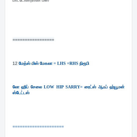
=================
12 
மேத்ஸ் மிஸ் மேகலா = LHS =RHS நிரூபி
லோ ஹிப் சேலை LOW HIP SARRY= ரைட்ஸ் ஆஃப் ஹ்யூமன் 
ஸ்டேட்டஸ்
=====================