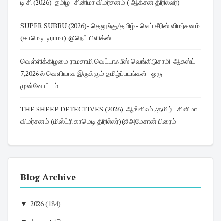
டி சி (2026)-தமிழ் - சினிமா விமர்சனம் ( ஆக்சன் திரில்லர்)
SUPER SUBBU (2026)- தெலுங்கு/தமிழ் - வெப் சீரிஸ் விமர்சனம்
(காமெடி டிராமா) @நெட் பிளிக்ஸ்
வெள்ளிக்கிழமை ராமசாமி வெட்டாஃபீஸ் வெங்கிடுசாமி-ஆகஸ்ட்
7,2026 ல் வெளியாக இருக்கும் தமிழ்ப்படங்கள் - ஒரு
முன்னோட்டம்
THE SHEEP DETECTIVES (2026)-ஆங்கிலம் /தமிழ் - சினிமா
விமர்சனம் (மிஸ்ட்ரி காமெடி திரில்லர்)@அமேசான் பிரைம்
Blog Archive
▼
2026
(184)