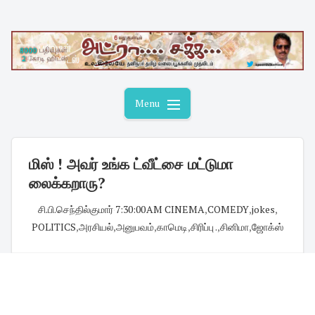
Skip
to
content
Menu
மிஸ் ! அவர் உங்க ட்வீட்சை மட்டுமா
லைக்கறாரு?
சி.பி.செந்தில்குமார்
·
7:30:00 AM
·
CINEMA
,
COMEDY
,
jokes
,
POLITICS
,
அரசியல்
,
அனுபவம்
,
காமெடி
,
சிரிப்பு .
,
சினிமா
,
ஜோக்ஸ்