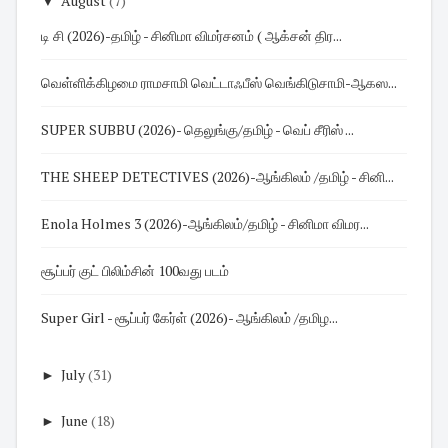
▼
August
(7)
டி சி (2026)-தமிழ் - சினிமா விமர்சனம் ( ஆக்சன் திர...
வெள்ளிக்கிழமை ராமசாமி வெட்டாஃபீஸ் வெங்கிடுசாமி-ஆகஸ...
SUPER SUBBU (2026)- தெலுங்கு/தமிழ் - வெப் சீரிஸ் ...
THE SHEEP DETECTIVES (2026)-ஆங்கிலம் /தமிழ் - சினி...
Enola Holmes 3 (2026)-ஆங்கிலம்/தமிழ் - சினிமா விமர...
சூப்பர் குட் பிலிம்சின் 100வது படம்
Super Girl - சூப்பர் கேர்ள் (2026)- ஆங்கிலம் /தமிழ...
►
July
(31)
►
June
(18)