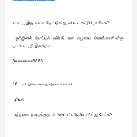
சார், இது கள்ள நோட்டுன்னு எப்டி கண்டுபிடிச்சீங்க?
15
 ஒரிஜினல் நோட்டில் ஹிந்தி என எழுதாம கொங்கணி-ன்னு 
தப்பா எழுதி இருக்கும்
8=======8888
16  
டியர், இன்னைக்காவது குற்றாலம் விடுவியா?
புரியல
எத்தனை நாளுக்குதான் “ஊட்டி” விடுவியா?ன்னு கேட்க?