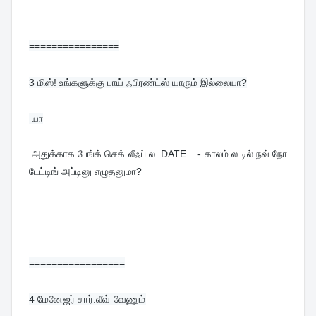
================
3 
மிஸ்! உங்களுக்கு பாய் ஃபிரண்ட்ஸ் யாரும் இல்லையா?
 யா
 அதுக்காக பேங்க் செக் லீஃப் ல  DATE    - காலம் ல டில் நவ் நோ 
டேட்டிங் அப்டினு எழுதனுமா?
=================
4 
மேனேஜர் சார்.லீவ் வேணும்