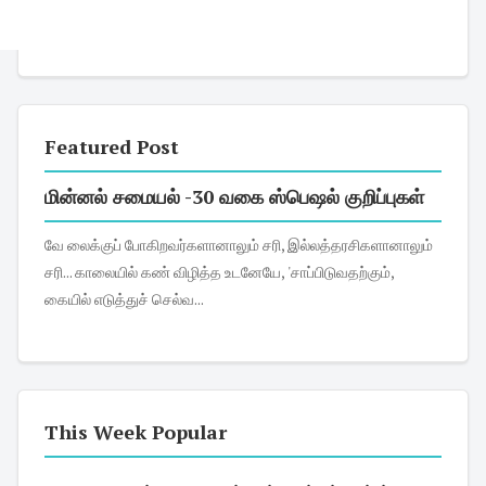
Featured Post
மின்னல் சமையல் -30 வகை ஸ்பெஷல் குறிப்புகள்
வே லைக்குப் போகிறவர்களானாலும் சரி, இல்லத்தரசிகளானாலும்
சரி... காலையில் கண் விழித்த உடனேயே, 'சாப்பிடுவதற்கும்,
கையில் எடுத்துச் செல்வ...
This Week Popular