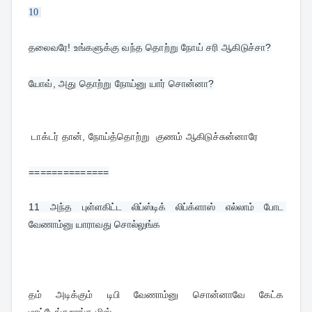
10
தலைவரே! உங்களுக்கு வந்த தொற்று நோய் சரி ஆகிடுச்சா?
யோவ், அது தொற்று நோய்னு யார் சொன்னா?

 டாக்டர் தான், நோய்த்தொற்று  குணம் ஆகிடுச்சுன்னாரே
==============
11 
அந்த புள்ளகிட்ட லிப்ஸ்டிக் லிப்க்ளாஸ் எல்லாம் போட 
வேணாம்னு யாராவது சொல்லுங்க
தம் அடிக்கும் டிபி வேணாம்னு சொன்னாவே கேட்க 
மாட்டேங்கறாங்க மிஸ்