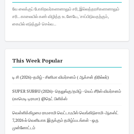
வே லைக்குப் போகிறவர்களானாலும் சரி, இல்லத்தரசிகளானாலும்
சரி... காலையில் கண் விழித்த உடனேயே, 'சாப்பிடுவதற்கும்,
கையில் எடுத்துச் செல்வ...
This Week Popular
டி சி (2026)-தமிழ் - சினிமா விமர்சனம் ( ஆக்சன் திரில்லர்)
SUPER SUBBU (2026)- தெலுங்கு/தமிழ் - வெப் சீரிஸ் விமர்சனம்
(காமெடி டிராமா) @நெட் பிளிக்ஸ்
வெள்ளிக்கிழமை ராமசாமி வெட்டாஃபீஸ் வெங்கிடுசாமி-ஆகஸ்ட்
7,2026 ல் வெளியாக இருக்கும் தமிழ்ப்படங்கள் - ஒரு
முன்னோட்டம்