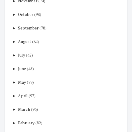
►
November
(74)
►
October
(98)
►
September
(78)
►
August
(82)
►
July
(47)
►
June
(45)
►
May
(79)
►
April
(93)
►
March
(96)
►
February
(82)