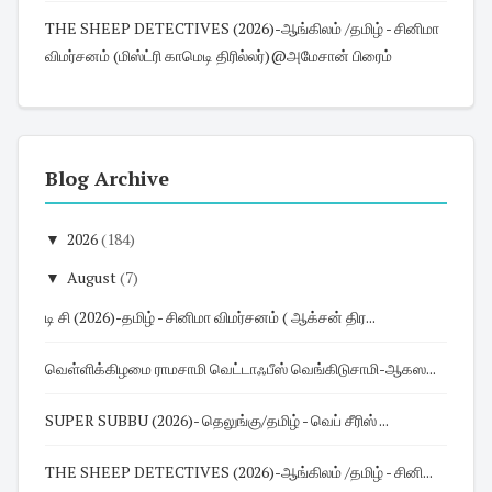
THE SHEEP DETECTIVES (2026)-ஆங்கிலம் /தமிழ் - சினிமா
விமர்சனம் (மிஸ்ட்ரி காமெடி திரில்லர்)@அமேசான் பிரைம்
Blog Archive
▼
2026
(184)
▼
August
(7)
டி சி (2026)-தமிழ் - சினிமா விமர்சனம் ( ஆக்சன் திர...
வெள்ளிக்கிழமை ராமசாமி வெட்டாஃபீஸ் வெங்கிடுசாமி-ஆகஸ...
SUPER SUBBU (2026)- தெலுங்கு/தமிழ் - வெப் சீரிஸ் ...
THE SHEEP DETECTIVES (2026)-ஆங்கிலம் /தமிழ் - சினி...